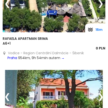
❮
❯
15m
RAFAELA APARTMAN SRIMA
A6+1
0 PLN
Vodice - Region Centrální Dalmácie - Šibenik
Praha
954km, 9h 54min autem
→
❮
❯