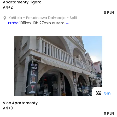
Apartamenty Figaro
A4+2
0 PLN
Kaštela - Południowa Dalmacja - Split
Praha
1011km, 10h 27min autem
→
❮
❯
5m
Vice Apartamenty
A4+0
0 PLN