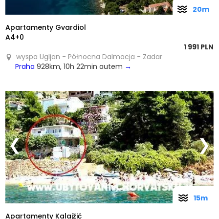
20m
Apartamenty Gvardiol
A4+0
1 991 PLN
wyspa Ugljan - Północna Dalmacja - Zadar
Praha
928km, 10h 22min autem
→
❮
❯
15m
Apartamenty Kalajžić