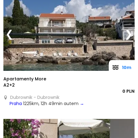
❮
❯
10m
Apartamenty More
A2+2
0 PLN
Dubrownik - Dubrownik
Praha
1225km, 12h 49min autem
→