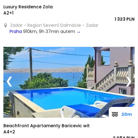
Luxury Residence Zola
A2+1
1 323 PLN
Zadar - Region Severní Dalmácie - Zadar
Praha
910km, 9h 37min autem
→
❮
❯
20m
Beachfront Apartamenty Baricevic wit
A4+2