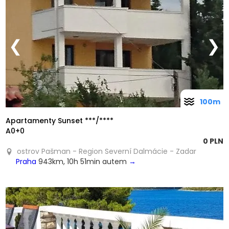
❮
❯
100m
Apartamenty Sunset ***/****
A0+0
0 PLN
ostrov Pašman - Region Severní Dalmácie - Zadar
Praha
943km, 10h 51min autem
→