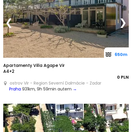
❮
❯
650m
Apartamenty Villa Agape Vir
A4+2
0 PLN
ostrov Vir - Region Severní Dalmácie - Zadar
Praha
931km, 9h 59min autem
→