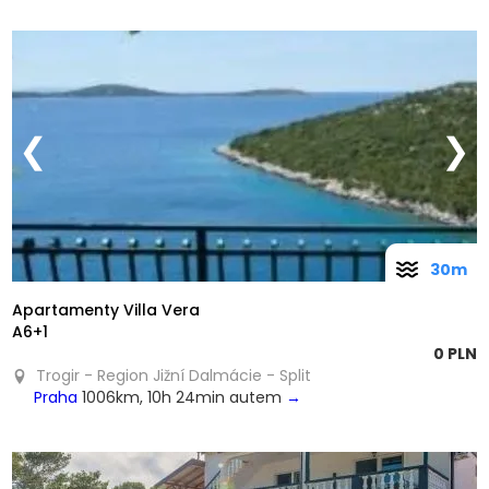
❮
❯
30m
Apartamenty Villa Vera
A6+1
0 PLN
Trogir - Region Jižní Dalmácie - Split
Praha
1006km, 10h 24min autem
→