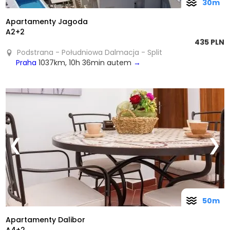
30m
Apartamenty Jagoda
A2+2
435 PLN
Podstrana - Południowa Dalmacja - Split
Praha
1037km, 10h 36min autem
→
❮
❯
50m
Apartamenty Dalibor