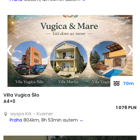
❮
❯
70m
Villa Vugica Šilo
A4+0
1 076 PLN
wyspa Krk - Kvarner
Praha
804km, 8h 53min autem
→