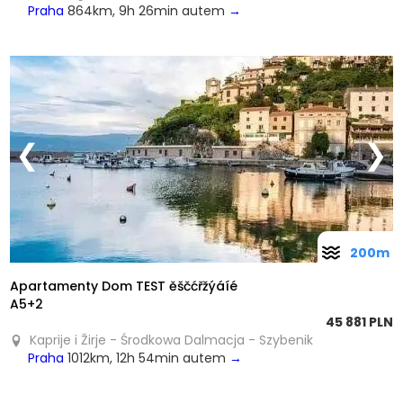
Praha
864km, 9h 26min autem
→
❮
❯
200m
Apartamenty Dom TEST ěščćřžýáíé
A5+2
45 881 PLN
Kaprije i Žirje - Środkowa Dalmacja - Szybenik
Praha
1012km, 12h 54min autem
→