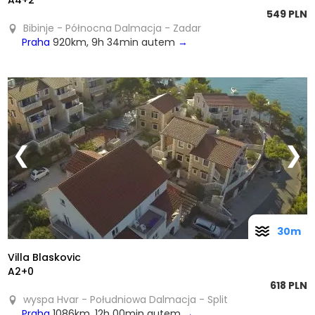
A4+2
549 PLN
Bibinje - Północna Dalmacja - Zadar
Praha
920km, 9h 34min autem
→
❮
❯
30m
Villa Blaskovic
A2+0
618 PLN
wyspa Hvar - Południowa Dalmacja - Split
Praha
1086km, 12h 00min autem
→