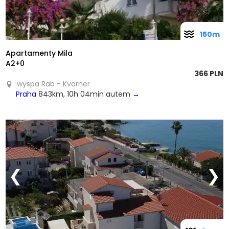
150m
Apartamenty Mila
A2+0
366 PLN
wyspa Rab - Kvarner
Praha
843km, 10h 04min autem
→
❮
❯