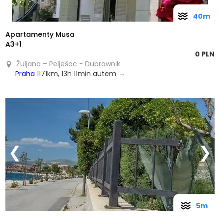
40m
Apartamenty Musa
A3+1
0 PLN
Žuljana – Pelješac - Dubrownik
Praha
1171km, 13h 11min autem
→
❮
❯
5m