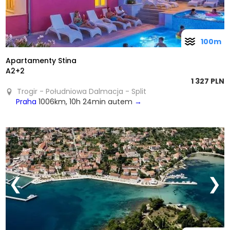
100m
Apartamenty Stina
A2+2
1 327 PLN
Trogir - Południowa Dalmacja - Split
Praha
1006km, 10h 24min autem
→
❮
❯