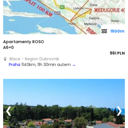
❮
❯
1500m
Apartamenty ROSO
A6+0
961 PLN
Blace - Region Dubrovnik
Praha
1140km, 11h 30min autem
→
❮
❯