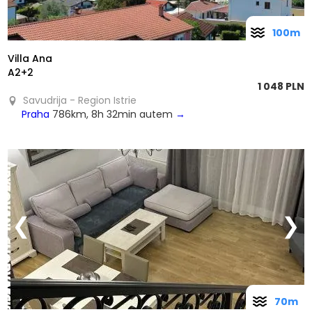
100m
Villa Ana
A2+2
1 048 PLN
Savudrija - Region Istrie
Praha
786km, 8h 32min autem
→
❮
❯
70m