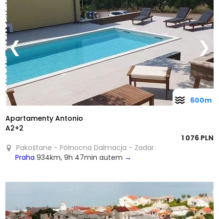
❮
❯
600m
Apartamenty Antonio
A2+2
1 076 PLN
Pakoštane - Północna Dalmacja - Zadar
Praha
934km, 9h 47min autem
→