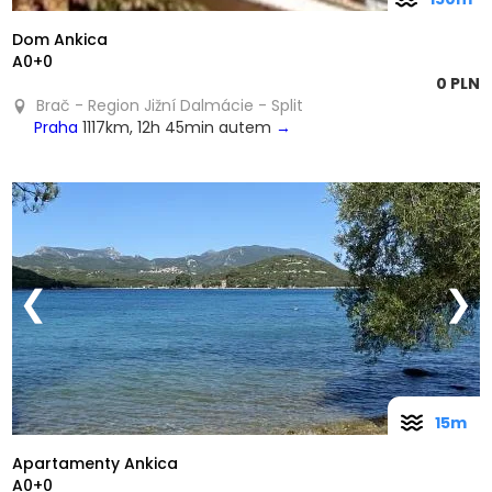
Dom Ankica
A0+0
0 PLN
Brač - Region Jižní Dalmácie - Split
Praha
1117km, 12h 45min autem
→
❮
❯
15m
Apartamenty Ankica
A0+0