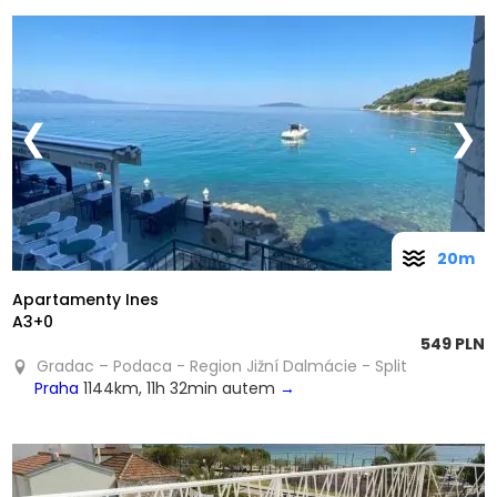
❮
❯
20m
Apartamenty Ines
A3+0
549 PLN
Gradac – Podaca - Region Jižní Dalmácie - Split
Praha
1144km, 11h 32min autem
→