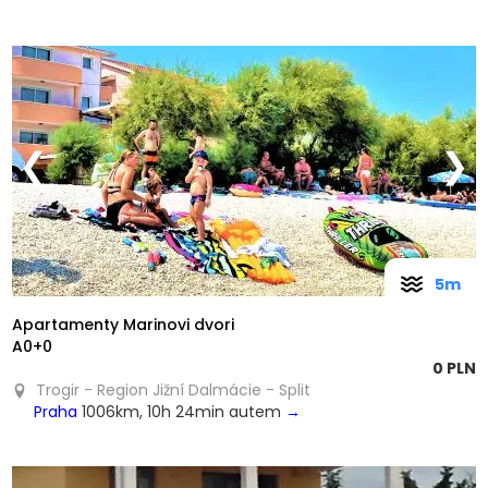
❮
❯
5m
Apartamenty Marinovi dvori
A0+0
0 PLN
Trogir - Region Jižní Dalmácie - Split
Praha
1006km, 10h 24min autem
→