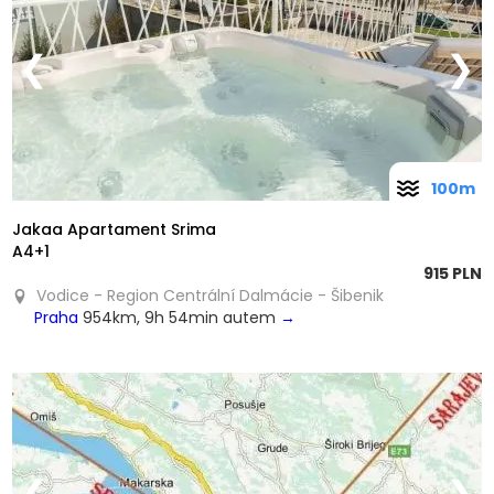
❮
❯
100m
Jakaa Apartament Srima
A4+1
915 PLN
Vodice - Region Centrální Dalmácie - Šibenik
Praha
954km, 9h 54min autem
→