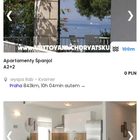
❮
❯
100m
Apartamenty Španjol
A2+2
0 PLN
wyspa Rab - Kvarner
Praha
843km, 10h 04min autem
→
❮
❯