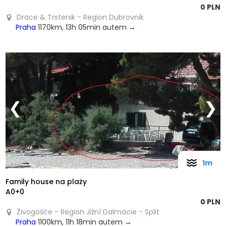
0 PLN
Drace & Trstenik - Region Dubrovnik
Praha
1170km, 13h 05min autem
→
❮
❯
1m
Family house na plaży
A0+0
0 PLN
Živogošče - Region Jižní Dalmácie - Split
Praha
1100km, 11h 18min autem
→