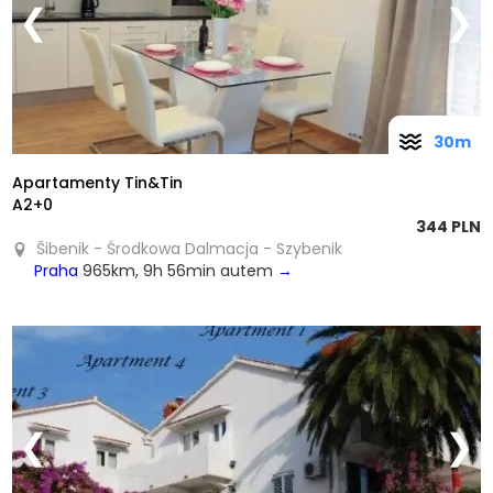
❮
❯
30m
Apartamenty Tin&Tin
A2+0
344 PLN
Šibenik - Środkowa Dalmacja - Szybenik
Praha
965km, 9h 56min autem
→
❮
❯