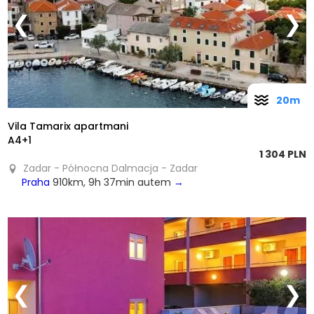
❮
❯
20m
Vila Tamarix apartmani
A4+1
1 304 PLN
Zadar - Północna Dalmacja - Zadar
Praha
910km, 9h 37min autem
→
❮
❯