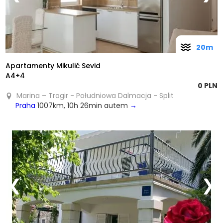
20m
Apartamenty Mikulić Sevid
A4+4
0 PLN
Marina – Trogir - Południowa Dalmacja - Split
Praha
1007km, 10h 26min autem
→
❮
❯