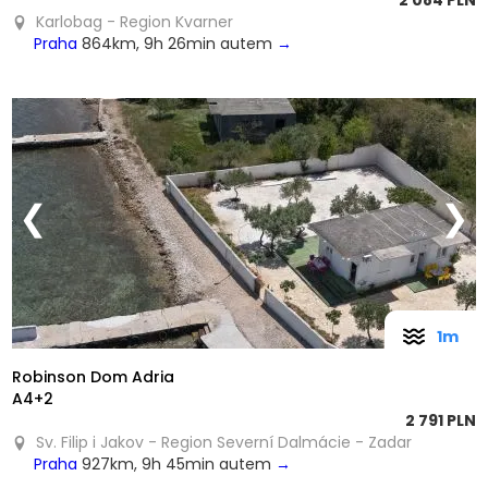
2 084 PLN
Karlobag - Region Kvarner
Praha
864km, 9h 26min autem
→
❮
❯
1m
Robinson Dom Adria
A4+2
2 791 PLN
Sv. Filip i Jakov - Region Severní Dalmácie - Zadar
Praha
927km, 9h 45min autem
→