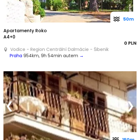
50m
Apartamenty Roko
A4+0
0 PLN
Vodice - Region Centrální Dalmácie - Šibenik
Praha
954km, 9h 54min autem
→
❮
❯
150m