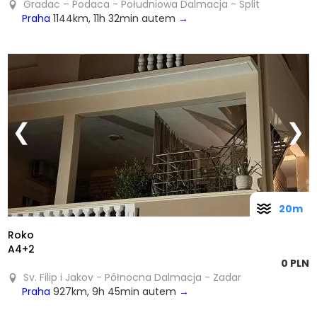
Gradac – Podaca - Południowa Dalmacja - Split
Praha
1144km, 11h 32min autem
→
❮
❯
20m
Roko
A4+2
0 PLN
Sv. Filip i Jakov - Północna Dalmacja - Zadar
Praha
927km, 9h 45min autem
→