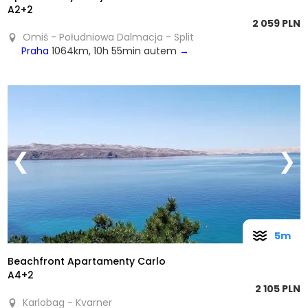
A2+2
2 059 PLN
Omiš - Południowa Dalmacja - Split
Praha
1064km, 10h 55min autem
→
❮
❯
5m
Beachfront Apartamenty Carlo
A4+2
2 105 PLN
Karlobag - Kvarner