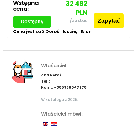
Wstępna
32 482
cena:
PLN
Zapytać
/zostać
Dostępny
Cena jest za
2
Dorośli ludzie,
i
15
dni
Właściciel
Ana Peroš
Tel.:
Kom.: +385958047278
W katalogu z 2025.
Właściciel mówi: