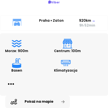
Viber
Praha » Zaton
920km
→
9h 52min
Morze: 900m
Centrum: 100m
Basen
Klimatyzacja
Pokaż na mapie