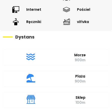
Internet
Pościel
Ręczniki
vířivka
Dystans
Morze
900m
Plaża
900m
Sklep
100m