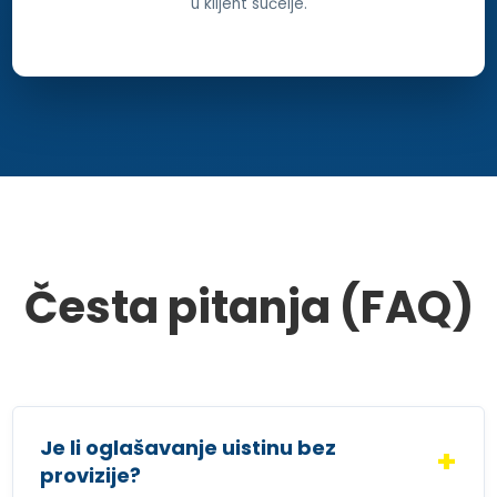
u klijent sučelje.
Česta pitanja (FAQ)
Je li oglašavanje uistinu bez
provizije?