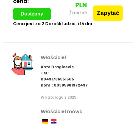
cena:
PLN
Zapytać
/zostać
Dostępny
Cena jest za
2
Dorośli ludzie,
i
15
dni
Właściciel
Ante Dragicevic
Tel.:
00491786551505
Kom.: 00385981972497
W katalogu z 2025.
Właściciel mówi: