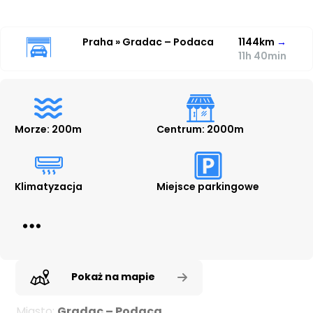
Praha » Gradac – Podaca
1144km
→
11h 40min
Morze: 200m
Centrum: 2000m
Klimatyzacja
Miejsce parkingowe
Pokaż na mapie
Miasto:
Gradac – Podaca