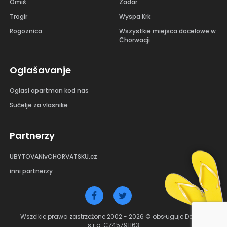
Omiš
Zadar
Trogir
Wyspa Krk
Rogoznica
Wszystkie miejsca docelowe w
Chorwacji
Oglašavanje
Oglasi apartman kod nas
Sučelje za vlasnike
Partnerzy
UBYTOVANIvCHORVATSKU.cz
inni partnerzy
Wszelkie prawa zastrzeżone 2002 - 2026 © obsługuje Debant
s.r.o. CZ45791163