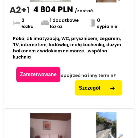
A2+1
4 804
PLN
/zostać
2
1 dodatkowe
0
łóżka
łóżka
sypialnie
Pokój z klimatyzacją, WC, prysznicem, zegarem,
TV, internetem, lodówką, małą kuchenką, dużym
balkonem z widokiem na morze...wspólna
kuchnia
Zarezerwowane
spojrzeć na inny termin?
Szczegół