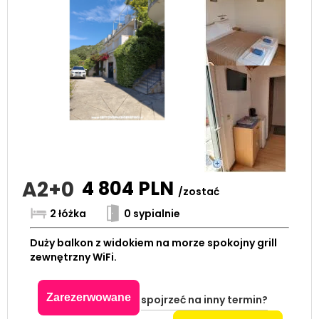
A2+0
4 804
PLN
/zostać
2 łóżka
0 sypialnie
Duży balkon z widokiem na morze spokojny grill
zewnętrzny WiFi.
Zarezerwowane
spojrzeć na inny termin?