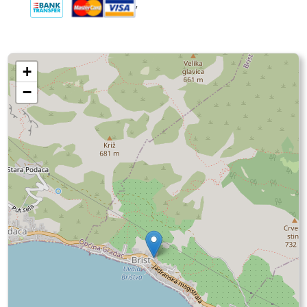
,
+
−