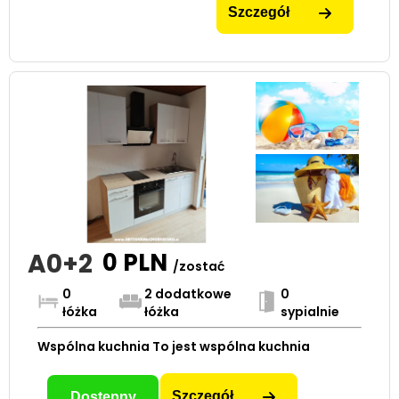
Szczegół
A0+2
0
PLN
/zostać
0
2 dodatkowe
0
łóżka
łóżka
sypialnie
Wspólna kuchnia To jest wspólna kuchnia
Szczegół
Dostępny